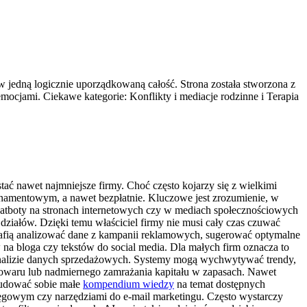
 w jedną logicznie uporządkowaną całość. Strona została stworzona z
mocjami. Ciekawe kategorie: Konflikty i mediacje rodzinne i Terapia
stać nawet najmniejsze firmy. Choć często kojarzy się z wielkimi
namentowym, a nawet bezpłatnie. Kluczowe jest zrozumienie, w
Chatboty na stronach internetowych czy w mediach społecznościowych
ałów. Dzięki temu właściciel firmy nie musi cały czas czuwać
otrafią analizować dane z kampanii reklamowych, sugerować optymalne
na bloga czy tekstów do social media. Dla małych firm oznacza to
w analizie danych sprzedażowych. Systemy mogą wychwytywać trendy,
owaru lub nadmiernego zamrażania kapitału w zapasach. Nawet
zbudować sobie małe
kompendium wiedzy
na temat dostępnych
ęgowym czy narzędziami do e-mail marketingu. Często wystarczy