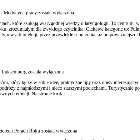
a i Medycyna pracy
została wyłączona
tach, które szukają wiarygodnej wiedzy o laryngologii. To centrum, 
u, zrozumiałym dla zwykłego czytelnika. Ciekawe kategorie to: Pulmo
ypowych infekcji, przez przewlekłe schorzenia, aż po poważniejsze 
 i Luksemburg
została wyłączona
mi, który łączy w sobie idee, praktyczne tipy oraz opisy interesującyc
e podróży z najmłodszymi i nieco starszymi pociechami. Turystycznie po
ywnych emocji. Na stronie krok […]
terech Porach Roku
została wyłączona