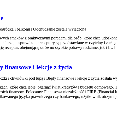
ie
ogródka i balkonu i Odchudzanie
została wyłączona
mowych smaków z praktycznymi poradami dla osób, które chcą udoskona
a talerzu, a sprawdzone receptury są przedstawiane w czytelny i zachę
ę receptur, obejmującą zarówno szybkie potrawy rodzinne, jak i […]
 finansowe i lekcje z życia
zki i chwilówki pod lupą i Błędy finansowe i lekcje z życia
została w
kach, które chcą lepiej ogarnąć świat kredytów i budżetu domowego. 
oich finansów. Polecamy: Finansowa niezależność i FIRE (Financial In
plikowanego języka prawniczego czy bankowego, użytkownik otrzymuje