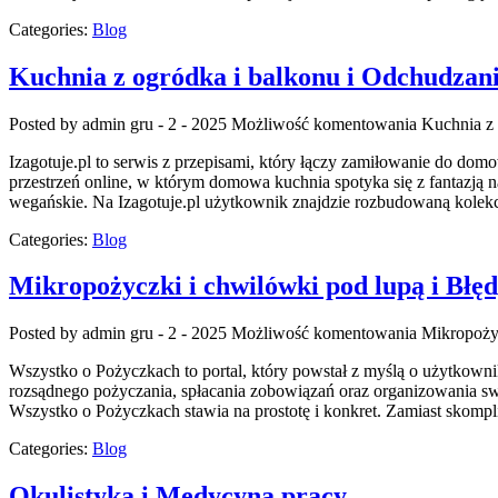
Categories:
Blog
Kuchnia z ogródka i balkonu i Odchudzan
Posted by admin
gru - 2 - 2025
Możliwość komentowania
Kuchnia z 
Izagotuje.pl to serwis z przepisami, który łączy zamiłowanie do do
przestrzeń online, w którym domowa kuchnia spotyka się z fantazją n
wegańskie. Na Izagotuje.pl użytkownik znajdzie rozbudowaną kolekcj
Categories:
Blog
Mikropożyczki i chwilówki pod lupą i Błędy
Posted by admin
gru - 2 - 2025
Możliwość komentowania
Mikropożyc
Wszystko o Pożyczkach to portal, który powstał z myślą o użytkowni
rozsądnego pożyczania, spłacania zobowiązań oraz organizowania sw
Wszystko o Pożyczkach stawia na prostotę i konkret. Zamiast skom
Categories:
Blog
Okulistyka i Medycyna pracy