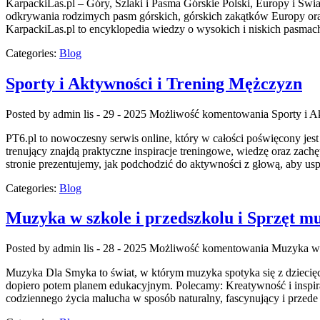
KarpackiLas.pl – Góry, Szlaki i Pasma Górskie Polski, Europy i Świat
odkrywania rodzimych pasm górskich, górskich zakątków Europy ora
KarpackiLas.pl to encyklopedia wiedzy o wysokich i niskich pasma
Categories:
Blog
Sporty i Aktywności i Trening Mężczyzn
Posted by admin
lis - 29 - 2025
Możliwość komentowania
Sporty i 
PT6.pl to nowoczesny serwis online, który w całości poświęcony jes
trenujący znajdą praktyczne inspiracje treningowe, wiedzę oraz zachę
stronie prezentujemy, jak podchodzić do aktywności z głową, aby us
Categories:
Blog
Muzyka w szkole i przedszkolu i Sprzęt m
Posted by admin
lis - 28 - 2025
Możliwość komentowania
Muzyka w 
Muzyka Dla Smyka to świat, w którym muzyka spotyka się z dziecięc
dopiero potem planem edukacyjnym. Polecamy: Kreatywność i inspir
codziennego życia malucha w sposób naturalny, fascynujący i przed