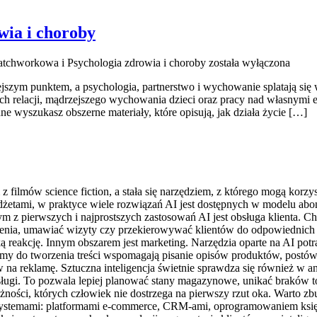
wia i choroby
atchworkowa i Psychologia zdrowia i choroby
została wyłączona
ejszym punktem, a psychologia, partnerstwo i wychowanie splatają się
ch relacji, mądrzejszego wychowania dzieci oraz pracy nad własnymi e
 wyszukasz obszerne materiały, które opisują, jak działa życie […]
 z filmów science fiction, a stała się narzędziem, z którego mogą korzy
etami, w praktyce wiele rozwiązań AI jest dostępnych w modelu abo
m z pierwszych i najprostszych zastosowań AI jest obsługa klienta. 
ia, umawiać wizyty czy przekierowywać klientów do odpowiednich dzi
ybką reakcję. Innym obszarem jest marketing. Narzędzia oparte na AI p
my do tworzenia treści wspomagają pisanie opisów produktów, postów 
w na reklamę. Sztuczna inteligencja świetnie sprawdza się również 
ługi. To pozwala lepiej planować stany magazynowe, unikać braków t
eżności, których człowiek nie dostrzega na pierwszy rzut oka. Warto 
i systemami: platformami e-commerce, CRM-ami, oprogramowaniem ksi