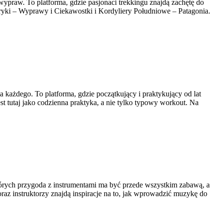
 wypraw. To platforma, gdzie pasjonaci trekkingu znajdą zachętę do
ryki – Wyprawy i Ciekawostki i Kordyliery Południowe – Patagonia.
każdego. To platforma, gdzie początkujący i praktykujący od lat
st tutaj jako codzienna praktyka, a nie tylko typowy workout. Na
tórych przygoda z instrumentami ma być przede wszystkim zabawą, a
 instruktorzy znajdą inspiracje na to, jak wprowadzić muzykę do