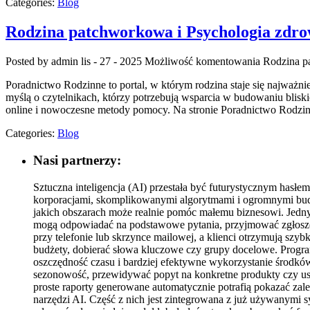
Categories:
Blog
Rodzina patchworkowa i Psychologia zdro
Posted by admin
lis - 27 - 2025
Możliwość komentowania
Rodzina p
Poradnictwo Rodzinne to portal, w którym rodzina staje się najważni
myślą o czytelnikach, którzy potrzebują wsparcia w budowaniu bliski
online i nowoczesne metody pomocy. Na stronie Poradnictwo Rodzinne
Categories:
Blog
Nasi partnerzy:
Sztuczna inteligencja (AI) przestała być futurystycznym hasłem
korporacjami, skomplikowanymi algorytmami i ogromnymi budż
jakich obszarach może realnie pomóc małemu biznesowi. Jedny
mogą odpowiadać na podstawowe pytania, przyjmować zgłoszen
przy telefonie lub skrzynce mailowej, a klienci otrzymują sz
budżety, dobierać słowa kluczowe czy grupy docelowe. Progra
oszczędność czasu i bardziej efektywne wykorzystanie środkó
sezonowość, przewidywać popyt na konkretne produkty czy us
proste raporty generowane automatycznie potrafią pokazać zal
narzędzi AI. Część z nich jest zintegrowana z już używanym