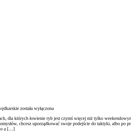
wędkarskie
została wyłączona
bach, dla których łowienie ryb jest czymś więcej niż tylko weekendowy
pomysłów, chcesz uporządkować swoje podejście do taktyki, albo po pro
wo a […]