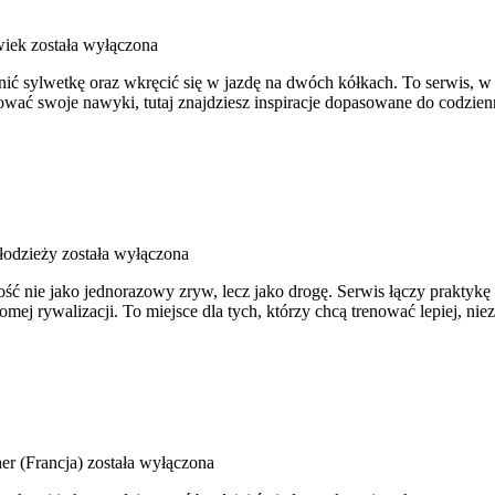
wiek
została wyłączona
nić sylwetkę oraz wkręcić się w jazdę na dwóch kółkach. To serwis, w 
wać swoje nawyki, tutaj znajdziesz inspiracje dopasowane do codzienno
łodzieży
została wyłączona
ość nie jako jednorazowy zryw, lecz jako drogę. Serwis łączy praktyk
ej rywalizacji. To miejsce dla tych, którzy chcą trenować lepiej, niez
er (Francja)
została wyłączona