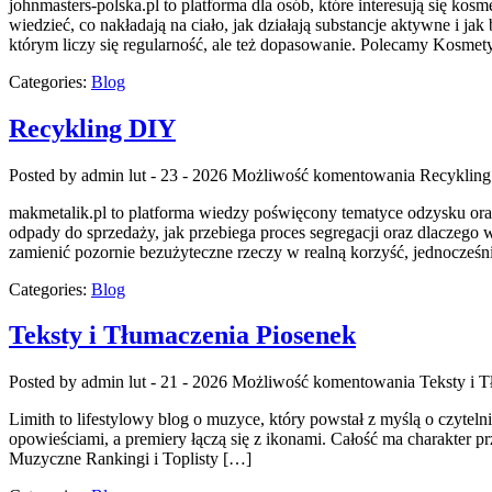
johnmasters-polska.pl to platforma dla osób, które interesują się k
wiedzieć, co nakładają na ciało, jak działają substancje aktywne i 
którym liczy się regularność, ale też dopasowanie. Polecamy Kosme
Categories:
Blog
Recykling DIY
Posted by admin
lut - 23 - 2026
Możliwość komentowania
Recyklin
makmetalik.pl to platforma wiedzy poświęcony tematyce odzysku oraz 
odpady do sprzedaży, jak przebiega proces segregacji oraz dlaczego w
zamienić pozornie bezużyteczne rzeczy w realną korzyść, jednocześ
Categories:
Blog
Teksty i Tłumaczenia Piosenek
Posted by admin
lut - 21 - 2026
Możliwość komentowania
Teksty i 
Limith to lifestylowy blog o muzyce, który powstał z myślą o czyteln
opowieściami, a premiery łączą się z ikonami. Całość ma charakter prz
Muzyczne Rankingi i Toplisty […]