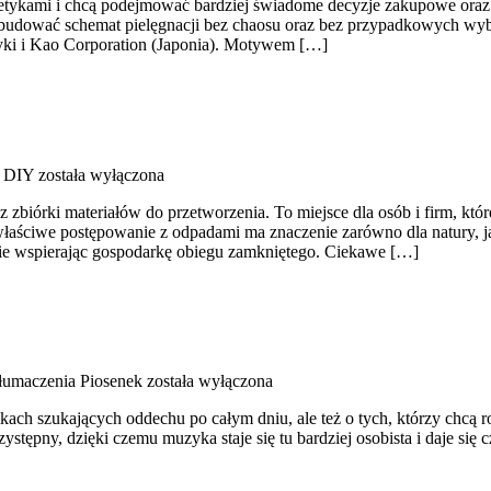
osmetykami i chcą podejmować bardziej świadome decyzje zakupowe oraz 
jak budować schemat pielęgnacji bez chaosu oraz bez przypadkowych wyb
tyki i Kao Corporation (Japonia). Motywem […]
g DIY
została wyłączona
zbiórki materiałów do przetworzenia. To miejsce dla osób i firm, któr
łaściwe postępowanie z odpadami ma znaczenie zarówno dla natury, jak 
nie wspierając gospodarkę obiegu zamkniętego. Ciekawe […]
Tłumaczenia Piosenek
została wyłączona
ikach szukających oddechu po całym dniu, ale też o tych, którzy chcą 
ystępny, dzięki czemu muzyka staje się tu bardziej osobista i daje się 