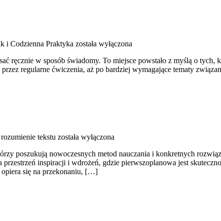
k i Codzienna Praktyka
została wyłączona
isać ręcznie w sposób świadomy. To miejsce powstało z myślą o tych, k
 przez regularne ćwiczenia, aż po bardziej wymagające tematy związane
 rozumienie tekstu
została wyłączona
którzy poszukują nowoczesnych metod nauczania i konkretnych rozwiąza
a przestrzeń inspiracji i wdrożeń, gdzie pierwszoplanowa jest skutecz
y opiera się na przekonaniu, […]