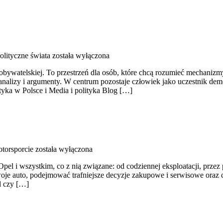
olityczne świata
została wyłączona
cji obywatelskiej. To przestrzeń dla osób, które chcą rozumieć mechani
nalizy i argumenty. W centrum pozostaje człowiek jako uczestnik demo
tyka w Polsce i Media i polityka Blog […]
torsporcie
została wyłączona
Opel i wszystkim, co z nią związane: od codziennej eksploatacji, prze
woje auto, podejmować trafniejsze decyzje zakupowe i serwisowe oraz 
l czy […]